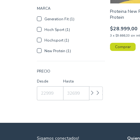
MARCA
Proteina New 
Protein
Generation Fit (1)
$28.999,00
Hoch Sport (1)
3
x
$9.666,33
sin in
Hochsport (1)
New Protein (1)
PRECIO
Desde
Hasta
Sigamos conectados!
Quien