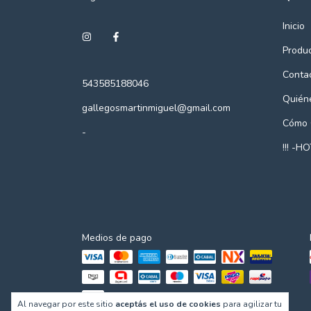
Inicio
Produ
Conta
543585188046
Quién
gallegosmartinmiguel@gmail.com
Cómo 
-
!!! -HO
Medios de pago
Al navegar por este sitio
aceptás el uso de cookies
para agilizar tu