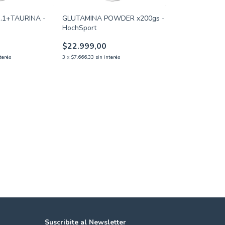
.1+TAURINA -
GLUTAMINA POWDER x200gs -
HochSport
$22.999,00
terés
3
x
$7.666,33
sin interés
Suscribite al Newsletter