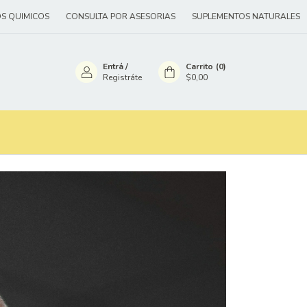
NSULTA POR ASESORIAS
SUPLEMENTOS NATURALES
SUPLEMENTOS Q
Entrá
/
Carrito
(
0
)
Registráte
$0,00