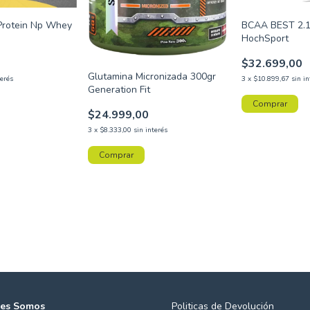
Protein Np Whey
BCAA BEST 2.1
HochSport
$32.699,00
Glutamina Micronizada 300gr
terés
3
x
$10.899,67
sin in
Generation Fit
Comprar
$24.999,00
3
x
$8.333,00
sin interés
es Somos
Politicas de Devolución